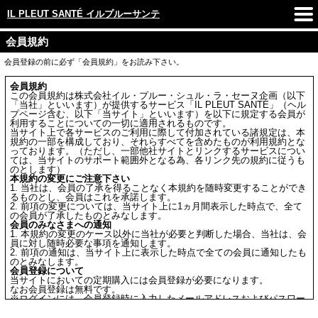
IL PLEUT SANTÉ イルプルーサンテ
会員規約
会員登録の前に必ず「会員規約」をお読み下さい。
会員規約
この会員規約は株式会社イル・プルー・シュル・ラ・セーヌ企画（以下
「当社」といいます）が提供するサービス「IL PLEUT SANTÉ」（ヘル
プページ含む、以下「当サイト」といいます）を以下に規定する会員が
利用することについての一切に適用されるものです。
当サイト上で各サービスのご利用に際して付加されている諸規定は、本
規約の一部を構成しており、それらすべてを含めたものが利用規約とな
っております。（ただし、一部他社サイトとリンクするサービスについ
ては、当サイトのサポート範囲外となる為、各リンク先の規約に従うも
のとします）
本規約の変更にご注意下さい
1. 当社は、会員の了承を得ることなく本規約を随時変更することができ
るものとし、会員はこれを承諾します。
2. 前項の変更については、当サイト上に1ヵ月間表示した時点で、全て
の会員が了承したものとみなします。
会員のみなさまへの通知
1. 本規約の変更のケース以外に当社が必要と判断した場合、当社は、会
員に対し随時必要な事項を通知します。
2. 前項の通知は、当サイト上に表示した時点で全ての会員に通知したも
のとみなします。
会員登録について
当サイトにおいての定期購入には会員登録が必要になります。
なお会員登録は無料です。
※ログインには、会員登録時に入力したメールアドレスおよびパスワー
ドが必要になります。
会員のみなさまから提供された個人情報