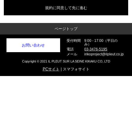
当サイトを利用するにあたって、会員の住所、電話番号、購入履歴など
の大切な個人情報がネットサーバ上に登録されますが、当社はその個人
規約に同意して先に進む
情報を適切かつ確実に管理するものとし、法令などにより開示が求めら
れる場合を除き、開示しないものとします。
※チャートなど一個人が特定できない範囲で集計する場合があります。
お客様からの会員登録を承認しない場合
会員登録の申し込みを当社が受けた際、架空の人物を登録した場合や、
ページトップ
本人以外の第三者の会員登録をした場合、過去に会員除名処分を受けた
ことがある場合など、当社が不適当と判断した時は、その会員登録を承
認しない場合があります。
受付時間
9:00 - 17:00（平日の
また一度承認した会員であっても前述のいずれかであることが判明した
み）
お問い合わせ
場合は、ただちに承認を取り消させていただきます。
個人利用以外に転用、商用することを禁止します
電話
03-3476-5195
当サイトを利用する会員は当サイトに掲載されているいかなる情報もコ
メール
irikoproject@ilpleut.co.jp
ピー、又は他へ転用することを禁止いたします。
掲載内容について
Copyright © 2021 IL PLEUT SUR LA SEINE KIKAKU CO, LTD
当社が提供する当サイトの掲載内容、営業内容は会員への通知をするこ
となく、変更や中止することがあります。また当社が提供する情報につ
PCサイト
| スマフォサイト
いていかなる保証も負わないものとします。
サービスを一時的に中断することがあります
1. 当社は、以下の何れかが生じた場合には、会員に事前に通知すること
なく、一時的に当サイトを中断することがあります。
(a) 当サイトのシステムの保守を定期的に又は緊急に行う場合
(b) 火災、停電等により当サイトの提供ができなくなった場合
(c) 地震、噴火、洪水、津波等の天災により当サイトの提供ができなく
なった場合
(d) 戦争、動乱、暴動、騒乱、労働争議等により当サイトの提供ができ
なくなった場合
(e) その他、運用上或は技術上当社が当サイトの一時的な中断が必要と
判断した場合
2. 当社は、前項各号の場合以外の事由により当サイトの提供の遅延又は
中断等が発生したとしても、これに起因する会員又は他の第三者が被っ
た損害について一切の責任をも負わないものとします。
禁止事項